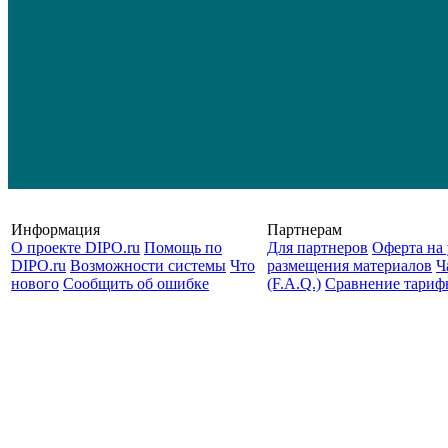
Информация
Партнерам
О проекте DIPO.ru
Помощь по
Для партнеров
Оферта на 
DIPO.ru
Возможности системы
Что
размещения материалов
Ч
нового
Сообщить об ошибке
(F.A.Q.)
Cравнение тариф