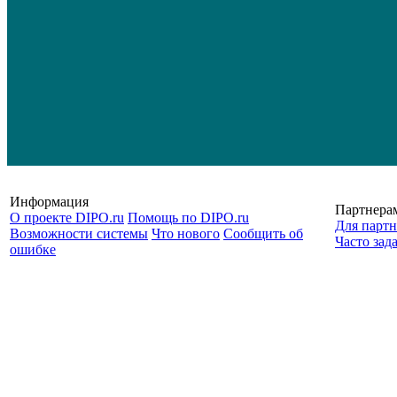
Информация
Партнера
О проекте DIPO.ru
Помощь по DIPO.ru
Для партн
Возможности системы
Что нового
Сообщить об
Часто зад
ошибке