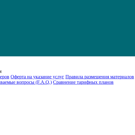
м
еров
Оферта на указание услуг
Правила размещения материалов
аваемые вопросы (F.A.Q.)
Cравнение тарифных планов