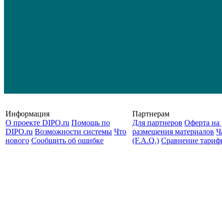
Информация
Партнерам
О проекте DIPO.ru
Помощь по
Для партнеров
Оферта на 
DIPO.ru
Возможности системы
Что
размещения материалов
Ч
нового
Сообщить об ошибке
(F.A.Q.)
Cравнение тариф