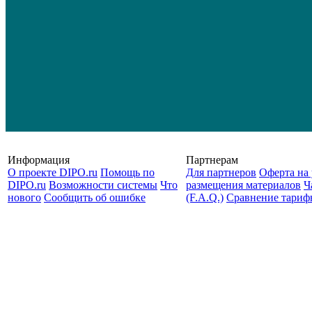
Информация
Партнерам
О проекте DIPO.ru
Помощь по
Для партнеров
Оферта на 
DIPO.ru
Возможности системы
Что
размещения материалов
Ч
нового
Сообщить об ошибке
(F.A.Q.)
Cравнение тариф