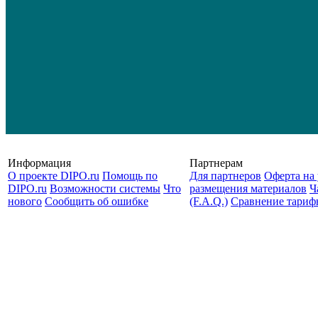
Информация
Партнерам
О проекте DIPO.ru
Помощь по
Для партнеров
Оферта на 
DIPO.ru
Возможности системы
Что
размещения материалов
Ч
нового
Сообщить об ошибке
(F.A.Q.)
Cравнение тариф