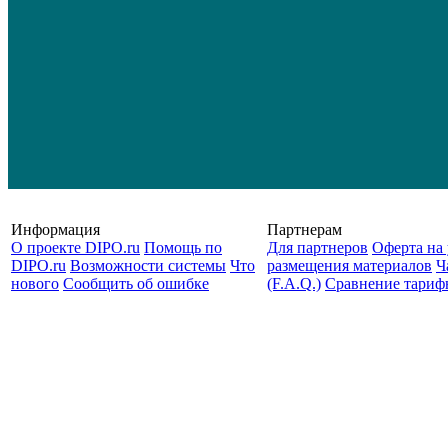
Информация
Партнерам
О проекте DIPO.ru
Помощь по
Для партнеров
Оферта на 
DIPO.ru
Возможности системы
Что
размещения материалов
Ч
нового
Сообщить об ошибке
(F.A.Q.)
Cравнение тариф