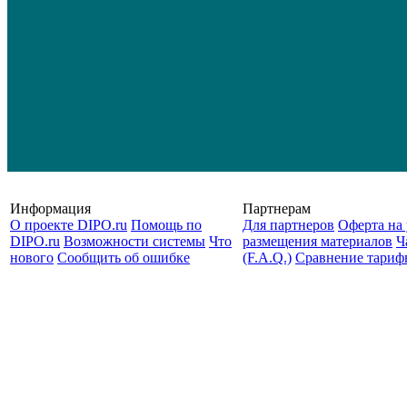
Информация
Партнерам
О проекте DIPO.ru
Помощь по
Для партнеров
Оферта на 
DIPO.ru
Возможности системы
Что
размещения материалов
Ч
нового
Сообщить об ошибке
(F.A.Q.)
Cравнение тариф