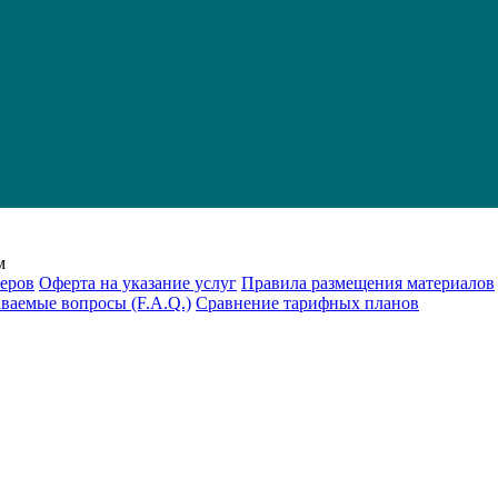
м
еров
Оферта на указание услуг
Правила размещения материалов
аваемые вопросы (F.A.Q.)
Cравнение тарифных планов