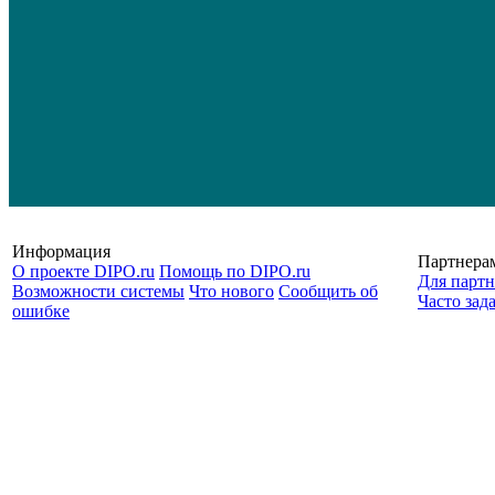
Информация
Партнера
О проекте DIPO.ru
Помощь по DIPO.ru
Для партн
Возможности системы
Что нового
Сообщить об
Часто зад
ошибке