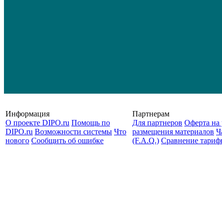
Информация
Партнерам
О проекте DIPO.ru
Помощь по
Для партнеров
Оферта на 
DIPO.ru
Возможности системы
Что
размещения материалов
Ч
нового
Сообщить об ошибке
(F.A.Q.)
Cравнение тариф