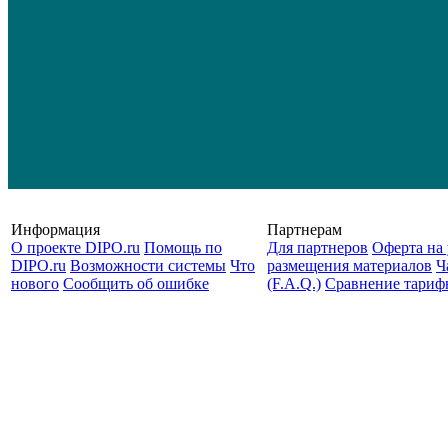
Информация
Партнерам
О проекте DIPO.ru
Помощь по
Для партнеров
Оферта на 
DIPO.ru
Возможности системы
Что
размещения материалов
Ч
нового
Сообщить об ошибке
(F.A.Q.)
Cравнение тариф