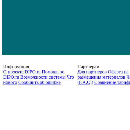
Информация
Партнерам
О проекте DIPO.ru
Помощь по
Для партнеров
Оферта на 
DIPO.ru
Возможности системы
Что
размещения материалов
Ч
нового
Сообщить об ошибке
(F.A.Q.)
Cравнение тариф