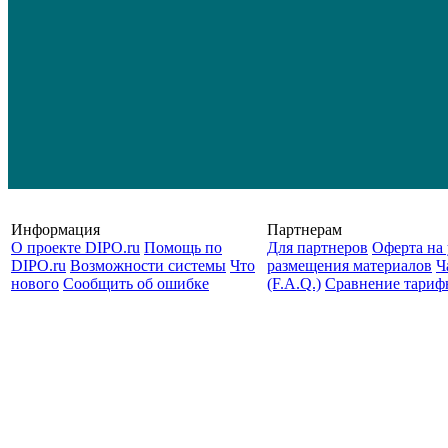
Информация
Партнерам
О проекте DIPO.ru
Помощь по
Для партнеров
Оферта на 
DIPO.ru
Возможности системы
Что
размещения материалов
Ч
нового
Сообщить об ошибке
(F.A.Q.)
Cравнение тариф