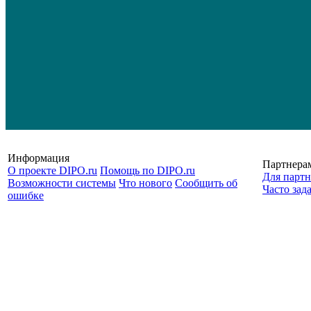
Информация
Партнера
О проекте DIPO.ru
Помощь по DIPO.ru
Для партн
Возможности системы
Что нового
Сообщить об
Часто зад
ошибке