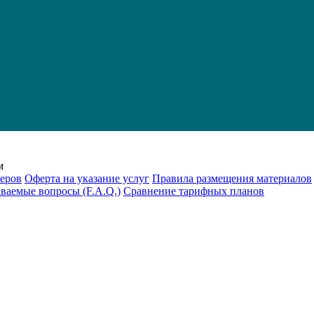
м
еров
Оферта на указание услуг
Правила размещения материалов
аваемые вопросы (F.A.Q.)
Cравнение тарифных планов