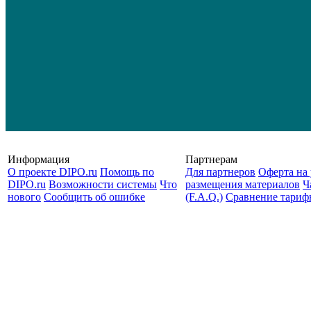
Информация
Партнерам
О проекте DIPO.ru
Помощь по
Для партнеров
Оферта на 
DIPO.ru
Возможности системы
Что
размещения материалов
Ч
нового
Сообщить об ошибке
(F.A.Q.)
Cравнение тариф