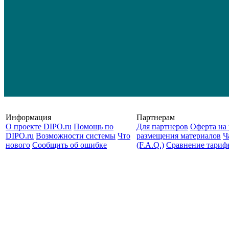
Информация
Партнерам
О проекте DIPO.ru
Помощь по
Для партнеров
Оферта на 
DIPO.ru
Возможности системы
Что
размещения материалов
Ч
нового
Сообщить об ошибке
(F.A.Q.)
Cравнение тариф