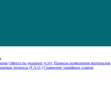
м
еров
Оферта на указание услуг
Правила размещения материалов
аваемые вопросы (F.A.Q.)
Cравнение тарифных планов