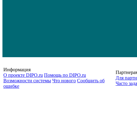
Информация
Партнера
О проекте DIPO.ru
Помощь по DIPO.ru
Для партн
Возможности системы
Что нового
Сообщить об
Часто зад
ошибке