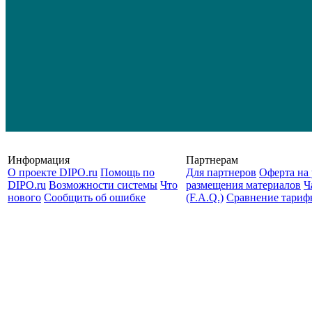
Информация
Партнерам
О проекте DIPO.ru
Помощь по
Для партнеров
Оферта на 
DIPO.ru
Возможности системы
Что
размещения материалов
Ч
нового
Сообщить об ошибке
(F.A.Q.)
Cравнение тариф