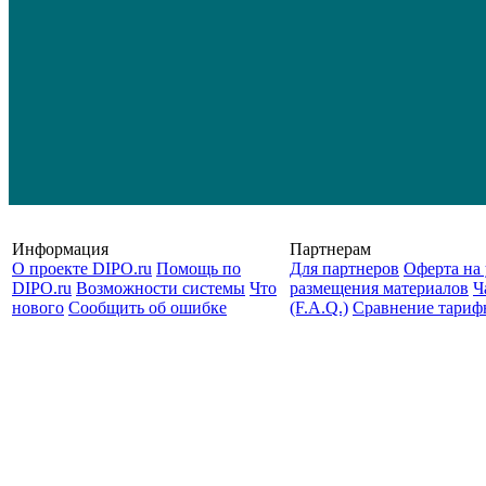
Информация
Партнерам
О проекте DIPO.ru
Помощь по
Для партнеров
Оферта на 
DIPO.ru
Возможности системы
Что
размещения материалов
Ч
нового
Сообщить об ошибке
(F.A.Q.)
Cравнение тариф