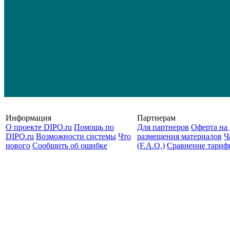
Информация
Партнерам
О проекте DIPO.ru
Помощь по
Для партнеров
Оферта на 
DIPO.ru
Возможности системы
Что
размещения материалов
Ч
нового
Сообщить об ошибке
(F.A.Q.)
Cравнение тариф