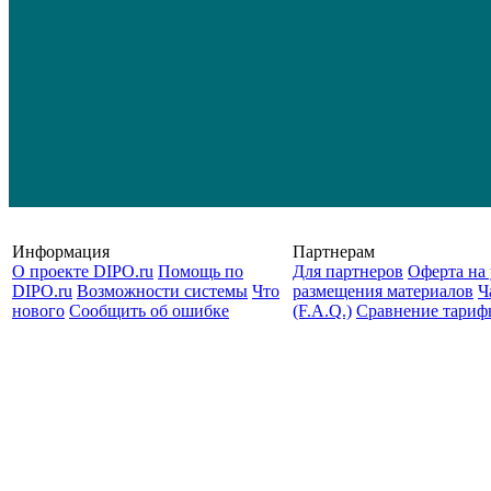
Информация
Партнерам
О проекте DIPO.ru
Помощь по
Для партнеров
Оферта на 
DIPO.ru
Возможности системы
Что
размещения материалов
Ч
нового
Сообщить об ошибке
(F.A.Q.)
Cравнение тариф