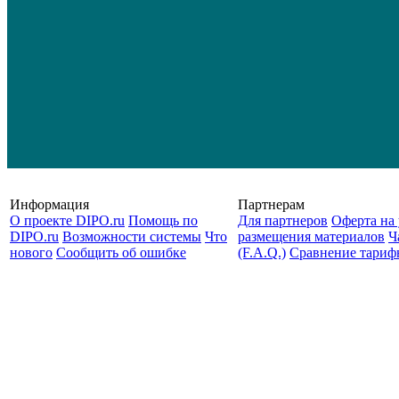
Информация
Партнерам
О проекте DIPO.ru
Помощь по
Для партнеров
Оферта на 
DIPO.ru
Возможности системы
Что
размещения материалов
Ч
нового
Сообщить об ошибке
(F.A.Q.)
Cравнение тариф