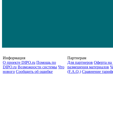
Информация
Партнерам
О проекте DIPO.ru
Помощь по
Для партнеров
Оферта на 
DIPO.ru
Возможности системы
Что
размещения материалов
Ч
нового
Сообщить об ошибке
(F.A.Q.)
Cравнение тариф