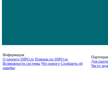
Информация
Партнера
О проекте DIPO.ru
Помощь по DIPO.ru
Для партн
Возможности системы
Что нового
Сообщить об
Часто зад
ошибке