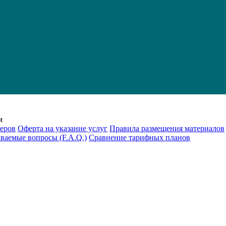
м
еров
Оферта на указание услуг
Правила размещения материалов
аваемые вопросы (F.A.Q.)
Cравнение тарифных планов