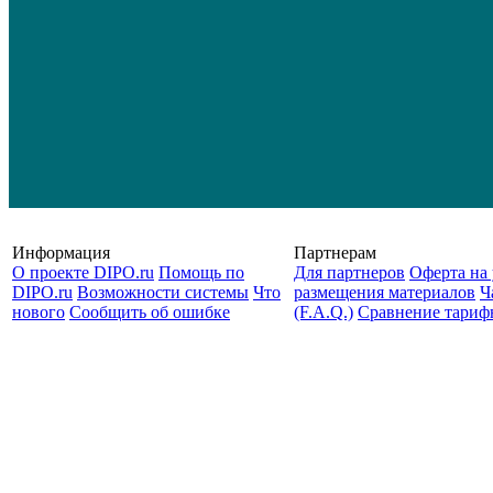
Информация
Партнерам
О проекте DIPO.ru
Помощь по
Для партнеров
Оферта на 
DIPO.ru
Возможности системы
Что
размещения материалов
Ч
нового
Сообщить об ошибке
(F.A.Q.)
Cравнение тариф