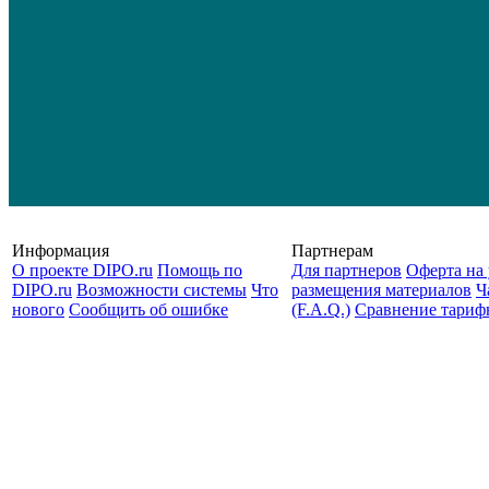
Информация
Партнерам
О проекте DIPO.ru
Помощь по
Для партнеров
Оферта на 
DIPO.ru
Возможности системы
Что
размещения материалов
Ч
нового
Сообщить об ошибке
(F.A.Q.)
Cравнение тариф