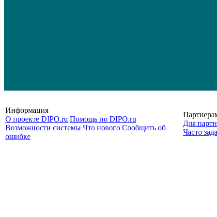
Информация
Партнера
О проекте DIPO.ru
Помощь по DIPO.ru
Для партн
Возможности системы
Что нового
Сообщить об
Часто зад
ошибке