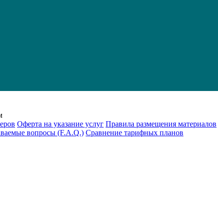
м
еров
Оферта на указание услуг
Правила размещения материалов
аваемые вопросы (F.A.Q.)
Cравнение тарифных планов