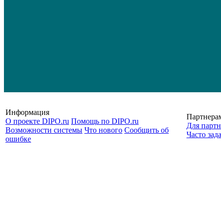
Информация
Партнера
О проекте DIPO.ru
Помощь по DIPO.ru
Для партн
Возможности системы
Что нового
Сообщить об
Часто зад
ошибке