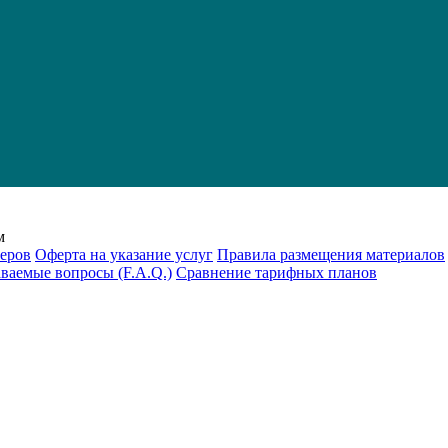
м
еров
Оферта на указание услуг
Правила размещения материалов
аваемые вопросы (F.A.Q.)
Cравнение тарифных планов