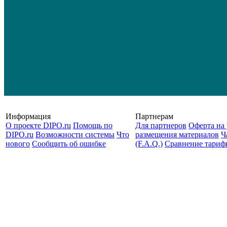
Информация
Партнерам
О проекте DIPO.ru
Помощь по
Для партнеров
Оферта на 
DIPO.ru
Возможности системы
Что
размещения материалов
Ч
нового
Сообщить об ошибке
(F.A.Q.)
Cравнение тариф