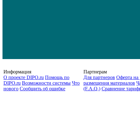
Информация
Партнерам
О проекте DIPO.ru
Помощь по
Для партнеров
Оферта на 
DIPO.ru
Возможности системы
Что
размещения материалов
Ч
нового
Сообщить об ошибке
(F.A.Q.)
Cравнение тариф