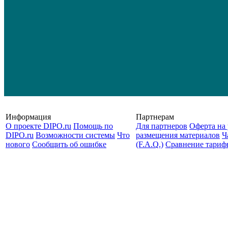
Информация
Партнерам
О проекте DIPO.ru
Помощь по
Для партнеров
Оферта на 
DIPO.ru
Возможности системы
Что
размещения материалов
Ч
нового
Сообщить об ошибке
(F.A.Q.)
Cравнение тариф