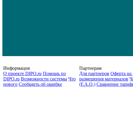
Информация
Партнерам
О проекте DIPO.ru
Помощь по
Для партнеров
Оферта на 
DIPO.ru
Возможности системы
Что
размещения материалов
Ч
нового
Сообщить об ошибке
(F.A.Q.)
Cравнение тариф