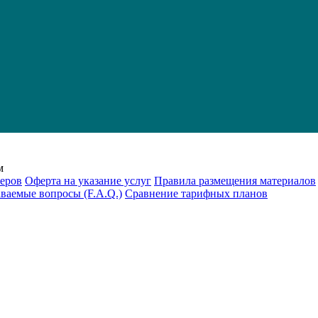
м
еров
Оферта на указание услуг
Правила размещения материалов
аваемые вопросы (F.A.Q.)
Cравнение тарифных планов