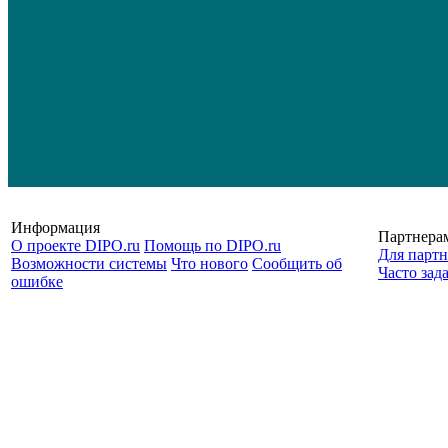
Информация
Партнера
О проекте DIPO.ru
Помощь по DIPO.ru
Для партн
Возможности системы
Что нового
Сообщить об
Часто зад
ошибке