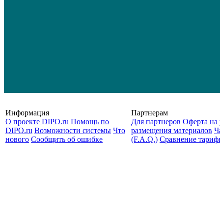
Информация
Партнерам
О проекте DIPO.ru
Помощь по
Для партнеров
Оферта на 
DIPO.ru
Возможности системы
Что
размещения материалов
Ч
нового
Сообщить об ошибке
(F.A.Q.)
Cравнение тариф